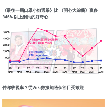
《最後一屆口罩小姐選舉》比 《開心大綜藝》贏多
345% 以上網民的好奇心
仲睇收視率？從Wiki數據知邊個節目受歡迎