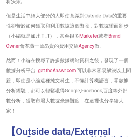
析決策。
但是生活中絕大部分的人即使意識到Outside Data的重要
性卻苦於如何獲取和利用數據這個階段，對數據望而卻步
（小編就是如此 T_T），甚至很多
Marketer
或者
Brand
Owner
會花費一筆昂貴的費用交給
Agency
做。
然而！小編在搜尋了許多數據網站資料之後，發現了一個
數據分析平台
get.theAnswr.com
可以非常容易解決以上問
題，即使是小編這種純文科生，不懂計算機語言，零數據
分析經驗，都可以輕鬆獲得Google,Facebook,百度等外部
數分析，獲取市場大數據毫無難度！在這裡也分享給大
家！
【Outside data/External