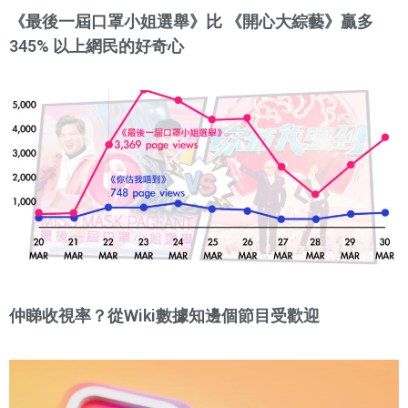
《最後一屆口罩小姐選舉》比 《開心大綜藝》贏多
345% 以上網民的好奇心
仲睇收視率？從Wiki數據知邊個節目受歡迎