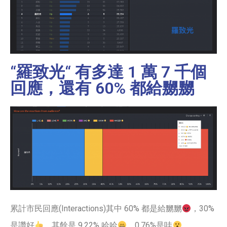
“羅致光“ 有多達 1 萬 7 千個
回應，還有 60% 都給嬲嬲
累計市民回應(Interactions)其中 60% 都是給嬲嬲
，30%
是讚好
，其餘是 9.22% 哈哈
，0.76%是哇
。