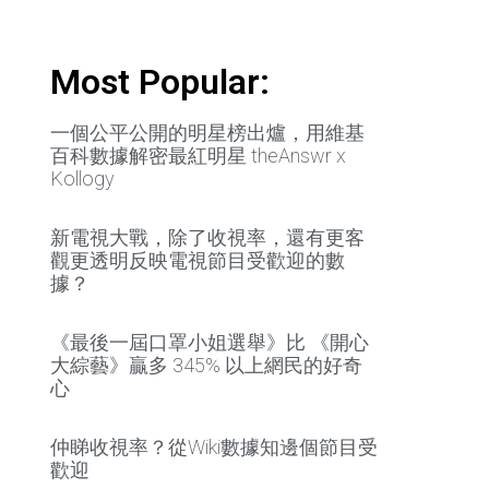
Most Popular:
一個公平公開的明星榜出爐，用維基
百科數據解密最紅明星 theAnswr x
Kollogy
新電視大戰，除了收視率，還有更客
觀更透明反映電視節目受歡迎的數
據？
《最後一屆口罩小姐選舉》比 《開心
大綜藝》贏多 345% 以上網民的好奇
心
仲睇收視率？從Wiki數據知邊個節目受
歡迎