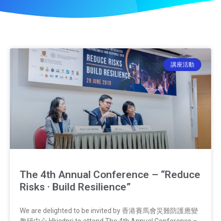
講座活動
The 4th Annual Conference – “Reduce
Risks · Build Resilience”
We are delighted to be invited by 香港賽馬會災難防護應變
教研中心 Hkjcdpri to attend The 4th Annual Conference –