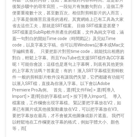
後製步驟中的尋常寫照，一段短片有無數句對白，這個工序
便要重複數十次，甚至數百次。相信對剪輯影片的人而言，
上字幕是個痛苦且漫長的過程。其實網絡上已有工具為大家
省去這些工夫，那就是SRT檔案。 目錄 SRT檔案是甚麼？
SRT檔案是SubRip軟件所產生的檔案，文件為純文字檔，涵
蓋一句對白的開始Time code（時間戳記）及完結Time
code，以及字幕文字稿。你可以用Windows記事本或Mac文
字編輯查看。 只要把影片對照time code，就能找出相應的
對白，輕鬆上字幕。而且YouTube也支援SRT檔作為CC字幕
呢！可能你會說：這樣也是逐句上字幕啊，到底有其他更快
的上字幕方法嗎？答案是：有的！ 滙入SRT字幕檔至剪輯軟
件 一般的剪輯影片軟件沒有讓我們失望，它們都建有功能可
以滙入SRT檔，直接為你滙入字幕。以下會以Adobe
Premiere Pro為例。 首先，選擇[文件File] > 選擇[導入
Import] > 選擇[你的字幕檔.srt] > 按下[導入Import]。 導入
檔案後，工作欄會出現字幕檔。 緊記要把字幕放在V2，如
果已有圖片或其他後製動畫放在V2，可以把字幕放在V3。
要把字幕放在最高，才不會被其他圖像或影片遮蓋。 我們可
以輕鬆地在工作欄更改字幕的格式，例如字體大小、顏色
等，而[