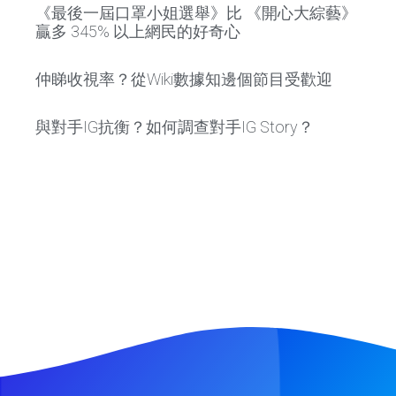
《最後一屆口罩小姐選舉》比 《開心大綜藝》
贏多 345% 以上網民的好奇心
仲睇收視率？從Wiki數據知邊個節目受歡迎
與對手IG抗衡？如何調查對手IG Story？