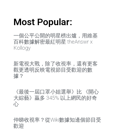
Most Popular:
一個公平公開的明星榜出爐，用維基
百科數據解密最紅明星 theAnswr x
Kollogy
新電視大戰，除了收視率，還有更客
觀更透明反映電視節目受歡迎的數
據？
《最後一屆口罩小姐選舉》比 《開心
大綜藝》贏多 345% 以上網民的好奇
心
仲睇收視率？從Wiki數據知邊個節目受
歡迎