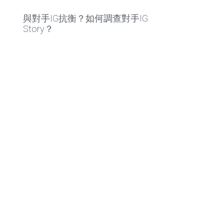
與對手IG抗衡？如何調查對手IG
Story？