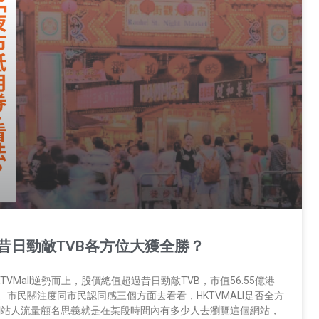
VS昔日勁敵TVB各方位大獲全勝？
VMall逆勢而上，股價總值超過昔日勁敵TVB，市值56.55億港
市民關注度同市民認同感三個方面去看看，HKTVMALl是否全方
好 網站人流量顧名思義就是在某段時間內有多少人去瀏覽這個網站，