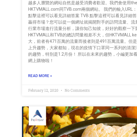
越多人瀏覽的網站自然是越受消費者歡迎。我們會使用the
HKTVMALL.com同TVB.com兩個網站。 我們的輸入URL：hktv
點擊這裡可以看見詳細答案 TVB 點擊這裡可以看見詳細
贏得市場？您可以從一個網址就揭開對手的訪問流量、流量
行業市場進行流量分析，讓你知己知彼，好好的觀察一下競爭
HKTVMALL和TVB的總訪問量相差不大，但HKTVMALL 
大，前者有471百萬的流量而後者則是491百萬流量。但是值
上升趨勢，大家都知，現在的疫情下口罩同一系列的清潔消毒
的趨勢，特別是1.2月份！ 所以在未來的趨勢，小編更加看
網上購物啦！
READ MORE »
February 12, 2020
No Comments