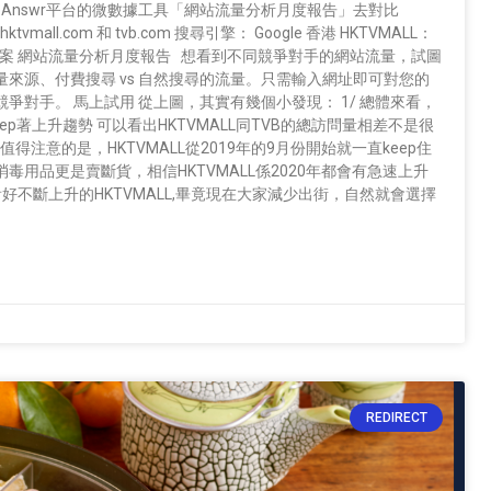
Answr平台的微數據工具「網站流量分析月度報告」去對比
mall.com 和 tvb.com 搜尋引擎： Google 香港 HKTVMALL：
答案 網站流量分析月度報告 想看到不同競爭對手的網站流量，試圖
來源、付費搜尋 vs 自然搜尋的流量。只需輸入網址即可對您的
對手。 馬上試用 從上圖，其實有幾個小發現： 1/ 總體來看，
keep著上升趨勢 可以看出HKTVMALL同TVB的總訪問量相差不是很
得注意的是，HKTVMALL從2019年的9月份開始就一直keep住
用品更是賣斷貨，相信HKTVMALL係2020年都會有急速上升
好不斷上升的HKTVMALL,畢竟現在大家減少出街，自然就會選擇
REDIRECT