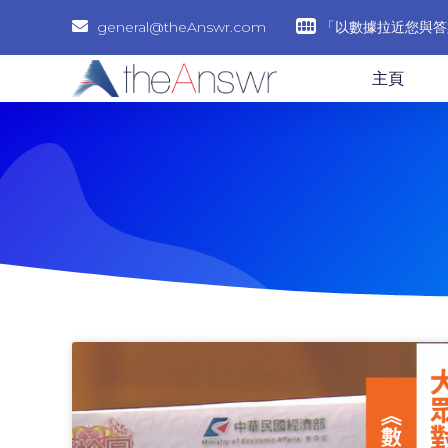
general@theAnswr.com
「以數據拉近您與答
主頁