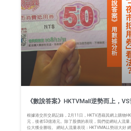
《數說答案》HKTVMall逆勢而上，
根據港交所交易記錄，2月11日，HKTV憑藉其網上購物HKT
元，後者53億港元。除了股價的表現，我們從網站人流量、
位大獲全勝啦。 網站人流量表現：HKTVMALL勢頭大