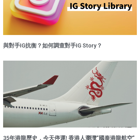
與對手IG抗衡？如何調查對手IG Story？
35年港龍歷史，今天停運! 香港人瀏灠”國泰港龍航空”