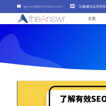
general@theAnswr.com
「以數據拉近您與答
主頁