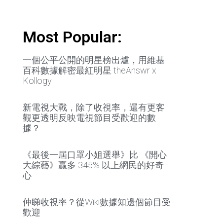
Most Popular:
一個公平公開的明星榜出爐，用維基
百科數據解密最紅明星 theAnswr x
Kollogy
新電視大戰，除了收視率，還有更客
觀更透明反映電視節目受歡迎的數
據？
《最後一屆口罩小姐選舉》比 《開心
大綜藝》贏多 345% 以上網民的好奇
心
仲睇收視率？從Wiki數據知邊個節目受
歡迎