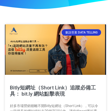
數說答案 DATA TELLING
Bitly短網址（Short Link）追蹤必備工
具： bit.ly 網站點擊表現​
好多市場營銷都離不開Bitly短網址（Short Link），可以令
一段很長的網址縮短在20個字詞以內，讓你的post更好看。