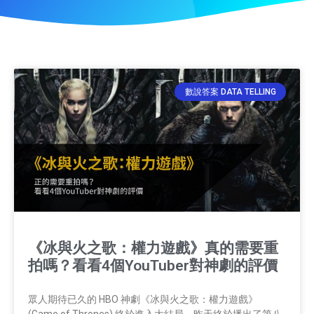
數說答案 DATA TELLING
《冰與火之歌：權力遊戲》真的需要重
拍嗎？看看4個YouTuber對神劇的評價
眾人期待已久的 HBO 神劇《冰與火之歌：權力遊戲》
(Game of Thrones) 終於進入大結局，昨天終於播出了第八