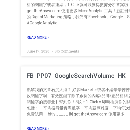
析的關鍵字或者連結，1-Click就可以獲得數據分析答案啦，適合
get.theAnswr.com 使用更多 MicroAnalytic 工具！
的 Digital Marketing 策略，我們有 Facebook、Go
#GoogleAnalytic
READ MORE »
June 17, 2020
No Comments
FB_PP07_GoogleSearchVolume_HK
點解我的文章石沉大海？ 好多Marketer或者小編辛
效關鍵字啊！有效關鍵字除了跟你的內容/品牌/產品相關之外，仲需
關鍵字的搜尋量】幫到你！8蚊 + 1-Click = 即時檢測
包括： – 平均搜尋量實際數字 – 平均競爭難度 – 平均每次
免費試用！ bitly _____ 到 get.theAnswr.com 使用更多
READ MORE »