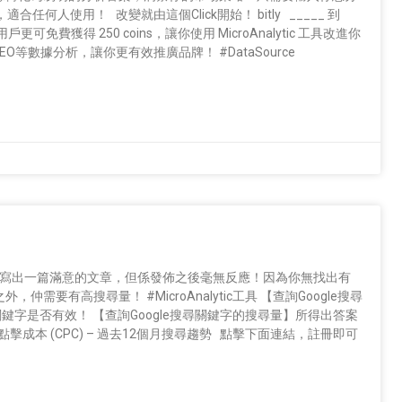
任何人使用！ 改變就由這個Click開始！ bitly _____ 到
新註冊用戶更可免費獲得 250 coins，讓你使用 MicroAnalytic 工具改進你
ogle、SEO等數據分析，讓你更有效推廣品牌！ #DataSource
辛苦苦寫出一篇滿意的文章，但係發佈之後毫無反應！因為你無找出有
要有高搜尋量！ #MicroAnalytic工具 【查詢Google搜尋
你的關鍵字是否有效！ 【查詢Google搜尋關鍵字的搜尋量】所得出答案
點擊成本 (CPC) – 過去12個月搜尋趨勢 點擊下面連結，註冊即可