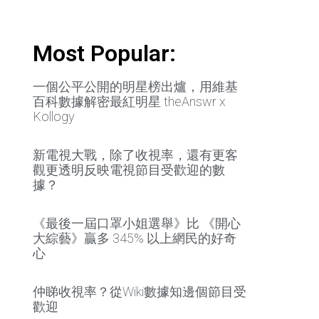
Most Popular:
一個公平公開的明星榜出爐，用維基
百科數據解密最紅明星 theAnswr x
Kollogy
新電視大戰，除了收視率，還有更客
觀更透明反映電視節目受歡迎的數
據？
《最後一屆口罩小姐選舉》比 《開心
大綜藝》贏多 345% 以上網民的好奇
心
仲睇收視率？從Wiki數據知邊個節目受
歡迎