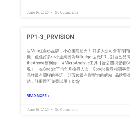
June 16, 2020
No Comments
PP1-3_PRVISION
唔Mon住自己品牌，小心後院起火！ 好多大公司會有專門
機。但係好多中小企業因為無Budget去做PR，對自
theAnswr幫到你！ #MicroAnalytic工具【從公關視覺看
現！ – 在Google平均每月搜尋人次 – Google搜尋相關
品牌最有關聯的字詞 – 頭五位最有影響力的網站 品牌
結，註冊即可免費試用！ bitly
READ MORE »
June 16, 2020
No Comments