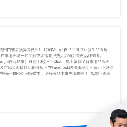
的部門或者預算去做PR，時刻Mon住自己品牌防止發生品牌危
己品牌在市場表現一知半解或者需要浪費人力物力去做品牌調查。
Google搜尋結果】只需 10蚊 + 1-Click = 馬上幫你了解市場品牌表
字雲及市場負面情緒比例分析 – 在Facebook的傳播程度 – 頭五位與你
聲譽對每一間公司都好重要，唔好等到出事先做嘢啊！ 點擊下面連