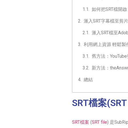
如何把SRT檔開啟
滙入SRT字幕檔至剪
滙入SRT檔至Adobe
利用網上資源 輕鬆製作
舊方法：YouTub
新方法：theAns
總結
SRT檔案(SRT
SRT檔案
(
SRT file
) 是Su