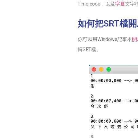
Time code，以及
字幕
文字
如何把SRT檔
你可以用Windows記事本
開
輯SRT檔。