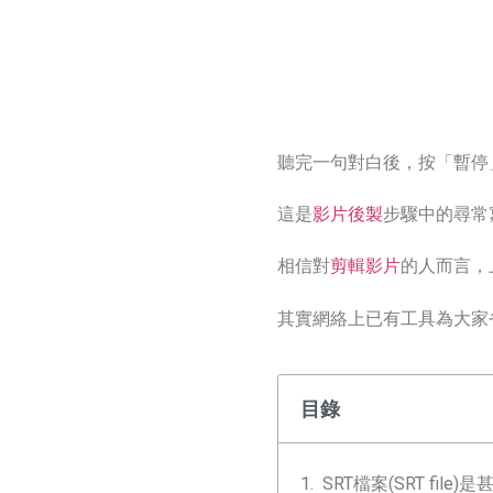
聽完一句對白後，按「暫停
這是
影片後製
步驟中的尋常
相信對
剪輯影片
的人而言，
其實網絡上已有工具為大家
目錄
SRT檔案(SRT file)