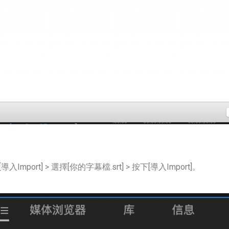
入Import] > 選擇[你的字幕檔.srt] > 按下[導入Import]。