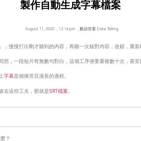
製作自動生成字幕檔案
August 11, 2020
,
12:14 pm
,
數說答案 Data Telling
」，慢慢打出剛才聽到的內容，再聽一次核對內容，改錯，重新
寫照，一段短片有無數句對白，這個工序便要重複數十次，甚至
上
字幕
是個痛苦且漫長的過程。
省去這些工夫，那就是
SRT檔案
。
是甚麼？