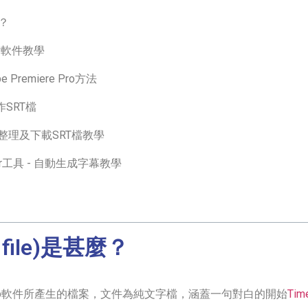
？
片軟件教學
 Premiere Pro方法
SRT檔
e整理及下載SRT檔教學
wr工具 - 自動生成字幕教學
 file)是甚麼？
bRip軟件所產生的檔案，文件為純文字檔，涵蓋一句對白的開始
Tim