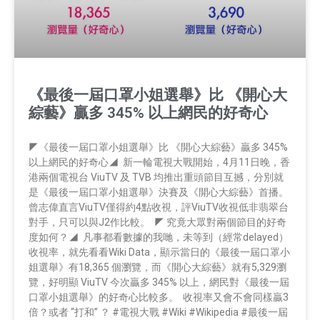
《最後一屆口罩小姐選舉》比 《開心大
綜藝》贏多 345% 以上網民的好奇心
◤《最後一屆口罩小姐選舉》比 《開心大綜藝》贏多 345%
以上網民的好奇心◢ 新一輪電視大戰開始，4月11日晚，香
港兩個電視台 ViuTV 及 TVB 均推出重頭節目互撼，分別就
是《最後一屆口罩小姐選舉》決賽及《開心大綜藝》首播。
曾志偉直言ViuTV僅得約4點收視，評ViuTV收視低非翡翠台
對手，只可以與J2作比較。 ◤ 究竟大眾對兩個節目的好奇
度如何？◢ 凡事都看數據的我哋，未等到（經常delayed）
收視率，就先看看Wiki Data，顯示當日的《最後一屆口罩小
姐選舉》有18,365 個瀏覽，而《開心大綜藝》就有5,329瀏
覽，好明顯 ViuTV 今次贏多 345% 以上，網民對《最後一屆
口罩小姐選舉》的好奇心比較多。 收視率又會不會同樣贏3
倍？或者 “打和” ？ #電視大戰 #Wiki #Wikipedia #最後一屆