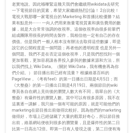
老實地說。因此喺嚟緊這幾天我們會繼續用wikidata去研究
一下電視節目的質素，希望大家繼續熱烈討論！ 2台比較！
電視大戰那哪一家電視台的 Marketing 和首播比較優勝？結
果有點意外⋯⋯ 一向人們用來衡量電視質素和廣告費用的數
據，就是大台常常強調的收視率。這個收視率由很多前輩們
組成團隊用很長的時間去製作，我相信他一定有自己的存在
價值。但是我們 一般人根本沒有辦法去取得這些數據，即是
說它的公開程度是一個問題；再者他的透明程度 也是另外一
個問題。我們不是在否定這個收視率，只是我們想找到一個
更加客觀，更加容易讓各界投入參與的數據來源和方法，所
以我們找上 Wiki Data。（關於 Wiki Data，我有機會再為你
們介紹。） 節目播出前已經有流量？ 根據維基百科的
PageView，《考有feel》的第一日播出日期是4月5日；而
《大整蠱》的第一日播出日期是4月19日。兩個節目的wiki
專頁各自在網上見街後的瀏覽人數大有不同，翡翠台的《大
整蠱》有爆炸性的瀏覽人數。當中可以有很多原因，我不在
這裏逐一講解，我只抽一個有可能的原因，就是可能他們的
marketing在節目推出前做得比較好。因為他們的marketing
做得好，市場上已經儲藏了大量的觀眾好奇心，所以節目推
出前，維基網站便收到很多的瀏覽量，且是爆炸性的第二日
比第一日高出12倍。即第一日有人發現之後，第二日便有海