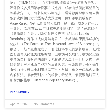
物」（TIME 100）。 在互聯網數據產業並未發達的年代，
評選模式多採用讀者投票方式進行，或者由幾個德高望重的
評委決定一切。隨着技術不斷進步，通過數據採集來建立模
型解決問題的方式逐漸被大眾認可，例如谷歌的成名作
Page Rank、Netflix劇集的人氣排行榜，都已成為人們生活
一部分。 筆者在2020年身處香港疫情期間，除了完成拙作
《數循環》之外，因為受到巴拉巴西（Albert-László
Barabási）著作《成功竟然有公式：大數據科學揭露成功的
秘訣》（The Formula: The Universal Laws of Success）的
啟發，一鼓作氣也完成了一個比較科學化的演算項目。 巴拉
巴西認為人的能力雖是有限，但成功可以無限；成功的定義
更多來自社會對你的認同，尤其是進入二十一世紀之後，網
絡影響力已經成為了成功的重要因素。作為教授，他的學生
身體力行，研究出利用維基百科的數據，建立一個為名人排
名的算法。筆者受到以上的啟發，希望做一個更聚焦於華人
影響力的指數（Historical Popularity Index）。
READ MORE »
April 27, 2021
No Comments