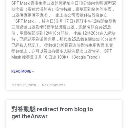
SPT Mask 香港生產口罩領籌網址今日10分鐘內售罄 新型冠
狀病毒（俗稱武漢肺炎）疫情持續，還蔓延到歐美等多國，
口罩供應更供不應求，一家上市公司國藥科技股份創立
「SPT Mask」，於今日( 3 月 17 日) 原訂中午12時開始發售
三層過濾口罩及N95標準醫護級口罩，認購名額合共25萬
個，單最後延期到12時10分開始。 小編 12時20分進入網站
時，已經顯示為派籌完畢，那代表25萬個名額短短10分鐘內
已經被人登記了。 從數據分析看看這個香港生產售賣 其實
從數據上，亦可以看出有很多人關注是次口罩情況。 SPT
Mask 搜尋量 3 月 16 日達 100K+ 《Google Trend 》
READ MORE »
March 17, 2020
No Comments
對答動態 redirect from blog to
get.theAnswr