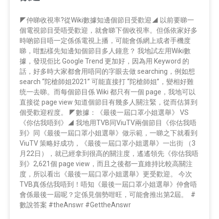
◤仲睇收視率?從Wiki數據知邊個節目受歡迎◢ 以前要睇一
個電視節目受唔受歡迎，就會睇下個收視率。但係依家好多
時啲節目唔一定係係電視上播，可能會係網上或者手機度
睇，咁點樣先知邊知個節目多人鐘意？ 我地試左用Wiki數
據，發現佢比 Google Trend 更加好，因為用 Keyword 的
話，好多時大家都會用唔同的字眼去做 searching，例如想
search “陀槍師姐2021” 可能直接打 “陀槍師姐”，變相好難
统一去睇。而每個節目係 Wiki 都只有一個 page，我地可以
直接從 page view 知道個節目有幾多人關注緊，從而估算到
個受歡迎程度。 ◤數據：《最後一屆口罩小姐選舉》 VS
《你估我唔到》◢ 我地用TVB同ViuTV兩個節目《你估我唔
到》同《最後一屆口罩小姐選舉》做示範，一睇之下就看到
ViuTV 策略好成功，《最後一屆口罩小姐選舉》一出街 （3
月22日），就已經拿到很高的關注度，遙遙領先《你估我唔
到》2,621個 page view，而且之後都一直維持比較高關注
度，所以看出《最後一屆口罩小姐選舉》更受歡迎。 今次
TVB真係估我唔到！唔知《最後一屆口罩小姐選舉》仲會唔
會係最後一屆呢？定係見個勢咁旺，可能會推出第2屆。 #
數說答案 #theAnswr #GettheAnswr