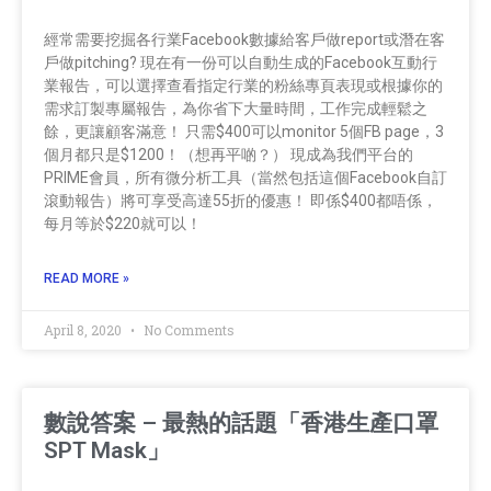
經常需要挖掘各行業Facebook數據給客戶做report或潛在客
戶做pitching? 現在有一份可以自動生成的Facebook互動行
業報告，可以選擇查看指定行業的粉絲專頁表現或根據你的
需求訂製專屬報告，為你省下大量時間，工作完成輕鬆之
餘，更讓顧客滿意！ 只需$400可以monitor 5個FB page，3
個月都只是$1200！（想再平啲？） 現成為我們平台的
PRIME會員，所有微分析工具（當然包括這個Facebook自訂
滾動報告）將可享受高達55折的優惠！ 即係$400都唔係，
每月等於$220就可以！
READ MORE »
April 8, 2020
No Comments
數說答案 – 最熱的話題「香港生產口罩
SPT Mask」