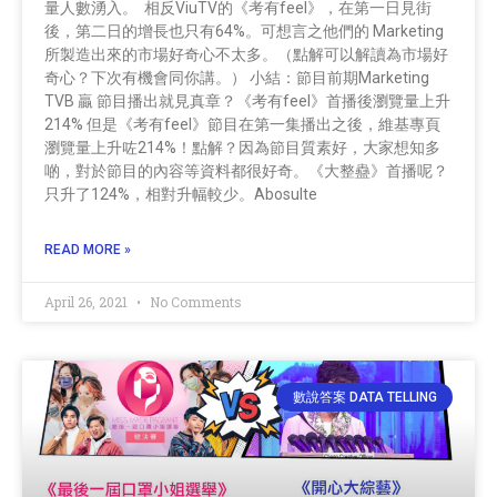
量人數湧入。 相反ViuTV的《考有feel》，在第一日見街
後，第二日的增長也只有64%。可想言之他們的 Marketing
所製造出來的市場好奇心不太多。（點解可以解讀為市場好
奇心？下次有機會同你講。） 小結：節目前期Marketing
TVB 贏 節目播出就見真章？《考有feel》首播後瀏覽量上升
214% 但是《考有feel》節目在第一集播出之後，維基專頁
瀏覽量上升咗214%！點解？因為節目質素好，大家想知多
啲，對於節目的內容等資料都很好奇。《大整蠱》首播呢？
只升了124%，相對升幅較少。Abosulte
READ MORE »
April 26, 2021
No Comments
數說答案 DATA TELLING