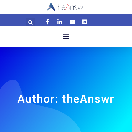
Author:
theAnswr