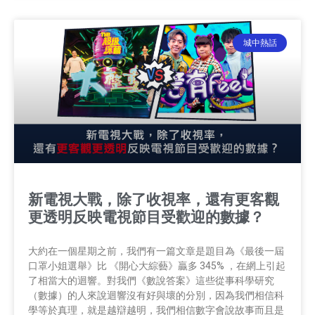
城中熱話
新電視大戰，除了收視率，還有更客觀
更透明反映電視節目受歡迎的數據？
大約在一個星期之前，我們有一篇文章是題目為《最後一屆
口罩小姐選舉》比 《開心大綜藝》贏多 345% ，在網上引起
了相當大的迴響。對我們《數說答案》這些從事科學研究
（數據）的人來說迴響沒有好與壞的分別，因為我們相信科
學等於真理，就是越辯越明，我們相信數字會說故事而且是