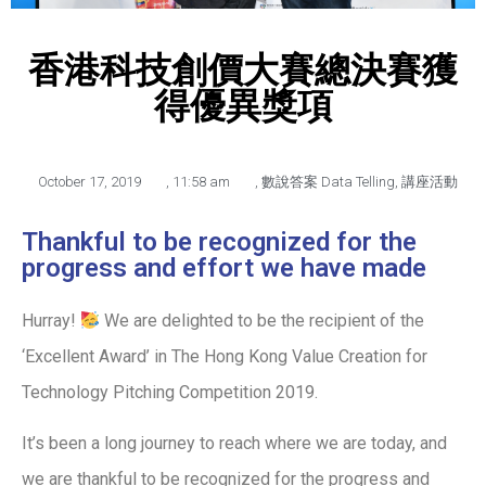
香港科技創價大賽總決賽獲
得優異獎項
October 17, 2019
,
11:58 am
,
數說答案 Data Telling
,
講座活動
Thankful to be recognized for the
progress and effort we have made
Hurray!
We are delighted to be the recipient of the
‘Excellent Award’ in The Hong Kong Value Creation for
Technology Pitching Competition 2019.
It’s been a long journey to reach where we are today, and
we are thankful to be recognized for the progress and