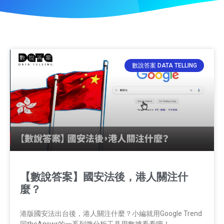
數說答案 DATA TELLING
【數說答案】國安法後，港人關注什
麼？
港版國安法出台後，港人關注什麼？小編就用Google Trend
同theAnswr的一系列微分析工具用數據看看吧！