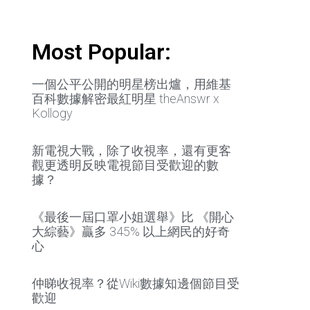
Most Popular:
一個公平公開的明星榜出爐，用維基
百科數據解密最紅明星 theAnswr x
Kollogy
新電視大戰，除了收視率，還有更客
觀更透明反映電視節目受歡迎的數
據？
《最後一屆口罩小姐選舉》比 《開心
大綜藝》贏多 345% 以上網民的好奇
心
仲睇收視率？從Wiki數據知邊個節目受
歡迎