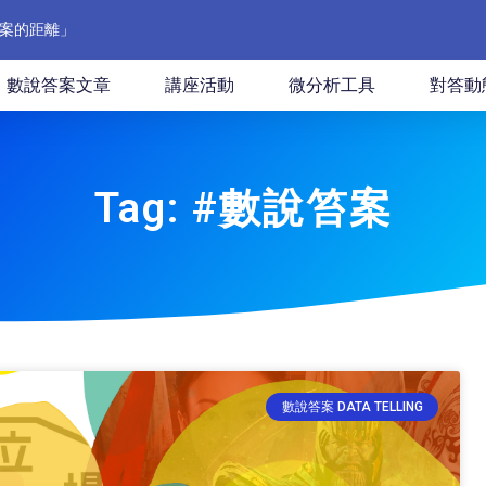
案的距離」
數說答案文章
講座活動
微分析工具
對答動
Tag: #數說笞案
數說答案 DATA TELLING