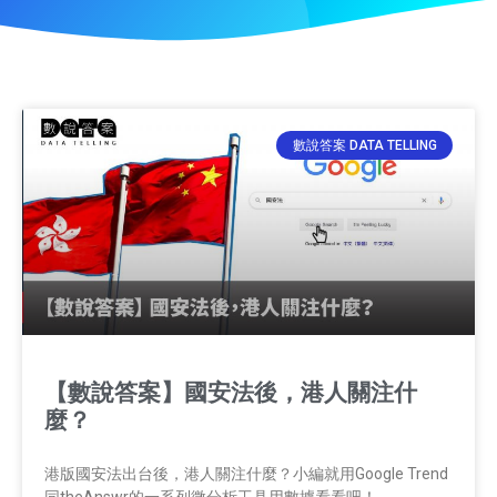
數說答案 DATA TELLING
【數說答案】國安法後，港人關注什
麼？
港版國安法出台後，港人關注什麼？小編就用Google Trend
同theAnswr的一系列微分析工具用數據看看吧！