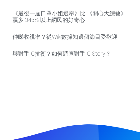
《最後一屆口罩小姐選舉》比 《開心大綜藝》
贏多 345% 以上網民的好奇心
仲睇收視率？從Wiki數據知邊個節目受歡迎
與對手IG抗衡？如何調查對手IG Story？