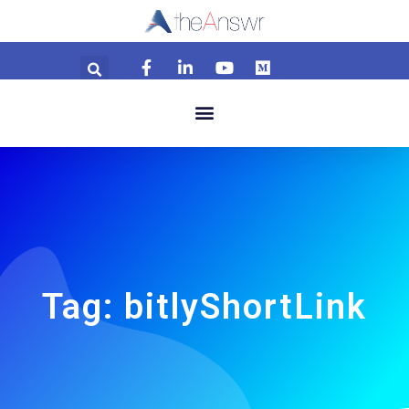
Tag: bitlyShortLink