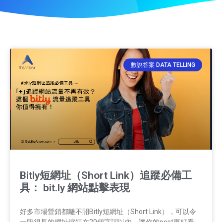
數說答案 DATA TELLING
Bitly短網址（Short Link）追蹤必備工
具： bit.ly 網站點擊表現​
好多市場營銷都離不開Bitly短網址（Short Link），可以令
一段很長的網址縮短在20個字詞以內，讓你的post更好看。