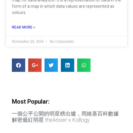
form of a map in which data values are represented as
colours.
READ MORE »
November 29, 2018
No Comments
Most Popular:
一個公平公開的明星榜出爐，用維基百科數據
解密最紅明星 theAnswr x Kollogy