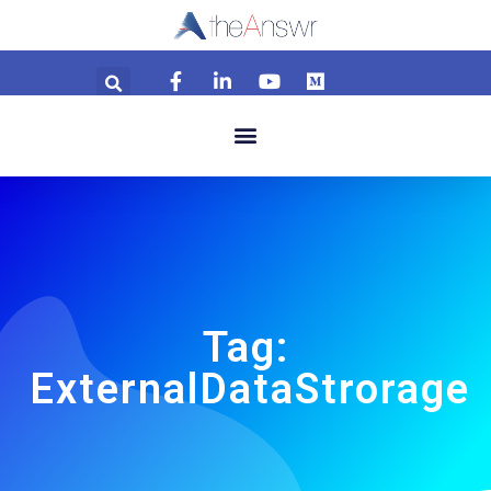
Tag:
ExternalDataStrorage