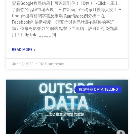
覺看Google搜尋結果】可以幫到你！ 10蚊 + 1-Click = 馬上
了解你的品牌市場表現！ – 在Google平均每月搜尋人次？ –
Google搜尋相關字雲及市場負面情緒比例分析 – 在
Facebook的傳播程度 – 頭五位與你品牌最有關聯的字詞 –
頭五位最有影響力的網站 點擊下面連結，註冊即可免費試
用！ bitly link _____ 到
READ MORE »
June 3, 2020
No Comments
數說答案 DATA TELLING