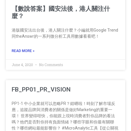
【數說答案】國安法後，港人關注什
麼？
港版國安法出台後，港人關注什麼？小編就用Google Trend
同theAnswr的一系列微分析工具用數據看看吧！
READ MORE »
June 4, 2020
No Comments
FB_PP01_PR_VISION
PP1-1 中小企業就可以忽略PR？錯晒啦！時刻了解市場反
應，追蹤品牌與消費者的關係是做好Marketing的重要一
環！ 世界變得咁快，你能跟上現時消費者對你品牌的看法
嗎？他們是否對你持有負面情緒？哪些字眼和你最有關聯
性？哪些網站最能影響你？ #MicroAnalytic工具【從公關視