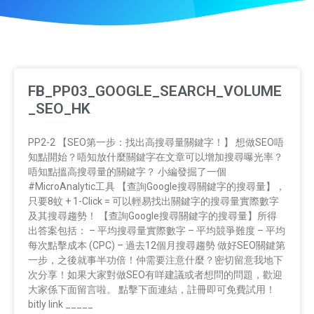
FB_PP03_GOOGLE_SEARCH_VOLUME
_SEO_HK
PP2-2 【SEO第一步：找出高搜尋量關鍵字！】 想做SEO唔
知點開始？唔知放什麼關鍵字在文章可以增加搜尋曝光率？
唔知點搵高搜尋量的關鍵字？ 小編發掘了一個
#MicroAnalytic工具 【查詢Google搜尋關鍵字的搜尋量】，
只要8蚊 + 1-Click = 可以輕易找出關鍵字的搜尋量實際數字
及其搜尋趨勢！ 【查詢Google搜尋關鍵字的搜尋量】所得
出答案包括： – 平均搜尋量實際數字 – 平均競爭難度 – 平均
每次點擊成本 (CPC) – 過去12個月搜尋趨勢 做好SEO關鍵第
一步，之後就事半功倍！仲需要注意什麼？密切留意我地下
次分享！如果大家對做SEO有咩建議或者想問的問題，歡迎
大家係下面留言啦。 點擊下面連結，註冊即可免費試用！
bitly link _____