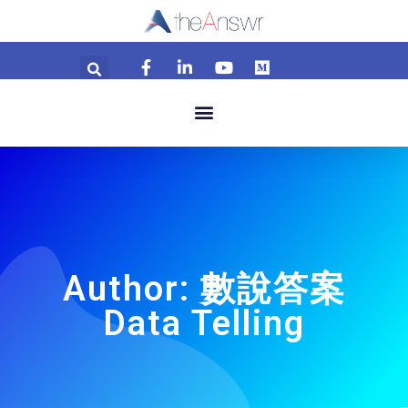
Author:
數說答案
Data Telling