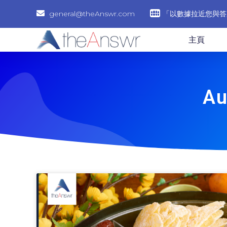
general@theAnswr.com
「以數據拉近您與答
主頁
Au