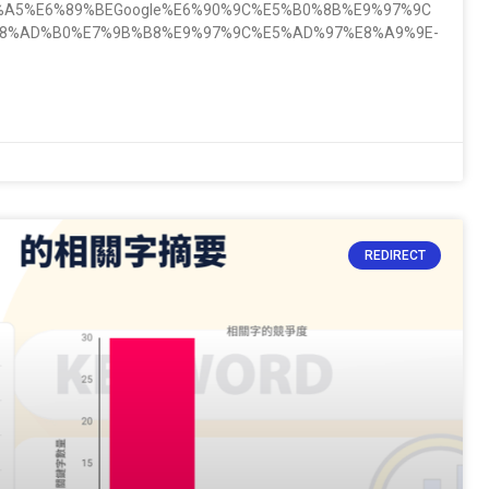
6%9F%A5%E6%89%BEGoogle%E6%90%9C%E5%B0%8B%E9%97%9C
8%AD%B0%E7%9B%B8%E9%97%9C%E5%AD%97%E8%A9%9E-
REDIRECT