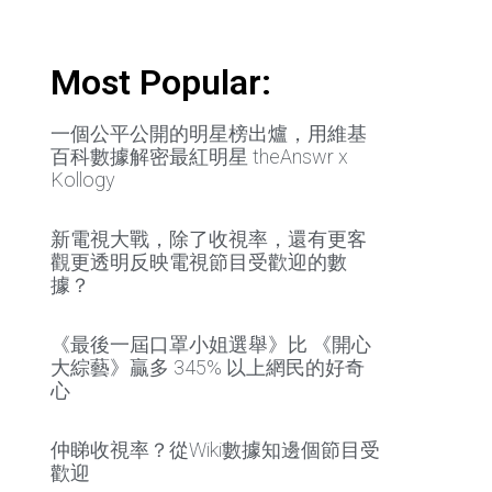
Most Popular:
一個公平公開的明星榜出爐，用維基
百科數據解密最紅明星 theAnswr x
Kollogy
新電視大戰，除了收視率，還有更客
觀更透明反映電視節目受歡迎的數
據？
《最後一屆口罩小姐選舉》比 《開心
大綜藝》贏多 345% 以上網民的好奇
心
仲睇收視率？從Wiki數據知邊個節目受
歡迎