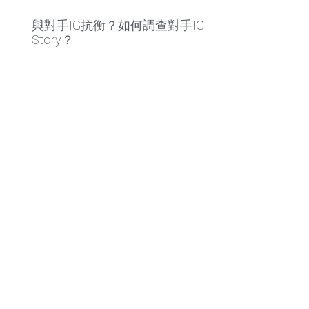
與對手IG抗衡？如何調查對手IG
Story？