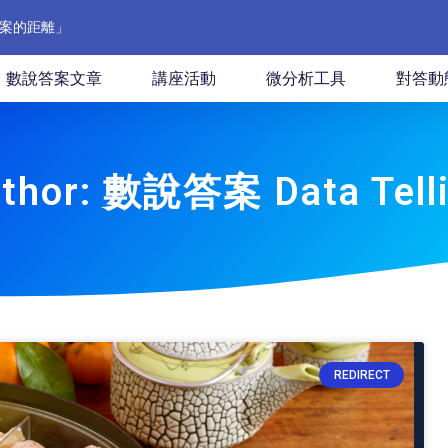
案的距離」
數說答案文章
講座活動
微分析工具
對答動
thor:
數說答案 Data Tell
REDIRECT