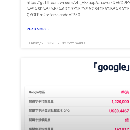
https://get.theanswr.com/zh_HK/app/answer/%E
%E9%8D%B5%E5%AD%97%E7%9A%84%E5%BB%BA%E
QYOFBm?referralcode=FB50
READ MORE »
January 20, 2020
No Comments