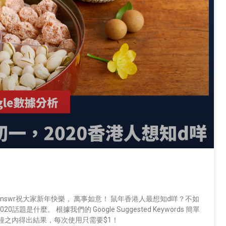
Answr祝大家新年快樂， 萬事如意！ 鼠年香港人最想知d咩？不如
0話題是什麼。 根據我們的 Google Suggested Keywords 簡單
鐘之內得出結果，每次使用只需要$1！