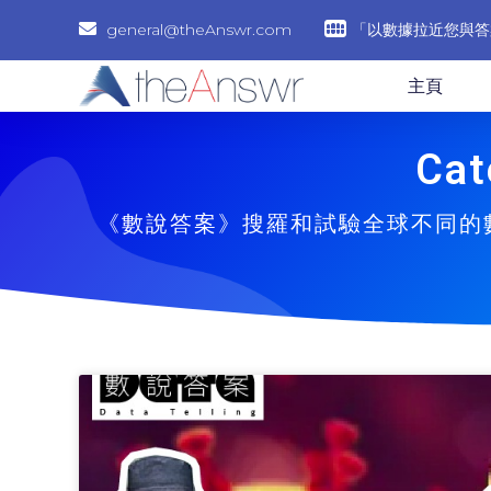
general@theAnswr.com
「以數據拉近您與答
主頁
Cat
《數說答案》搜羅和試驗全球不同的