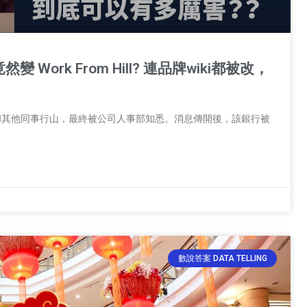
變 Work From Hill? 連品牌wiki都被改，
期間，和其他同事行山，最終被公司人事部知悉。消息傳開後，該銀行被
數說答案 DATA TELLING