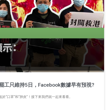
罷工只維持5日，Facebook數據早有預視?
遠低於“口罩”和“肺炎”！接下來我們就一起來看看。