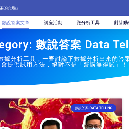
案的距離」
數說答案文章
講座活動
微分析工具
對答動
egory: 數說答案 Data Tel
數據分析工具，一齊討論下數據分析出來的答
會提供試用方法，絕對不是「齋講無得試」！
數說答案 DATA TELLING