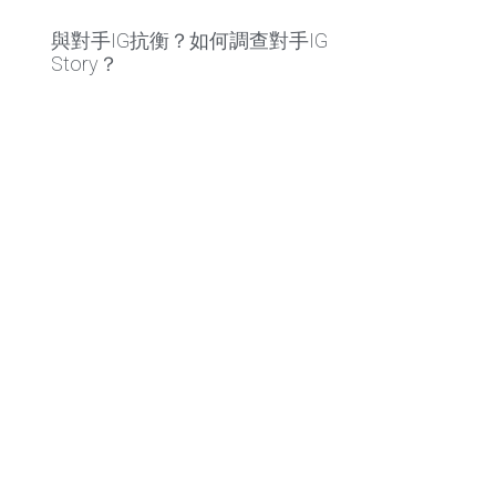
與對手IG抗衡？如何調查對手IG
Story？