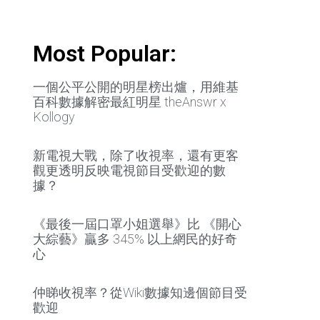
Most Popular:
一個公平公開的明星榜出爐，用維基
百科數據解密最紅明星 theAnswr x
Kollogy
新電視大戰，除了收視率，還有更客
觀更透明反映電視節目受歡迎的數
據？
《最後一屆口罩小姐選舉》比 《開心
大綜藝》贏多 345% 以上網民的好奇
心
仲睇收視率？從Wiki數據知邊個節目受
歡迎